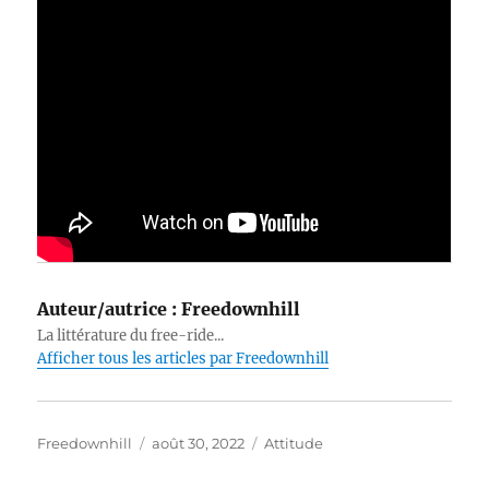
Auteur/autrice :
Freedownhill
La littérature du free-ride...
Afficher tous les articles par Freedownhill
Auteur
Publié
Catégories
Freedownhill
août 30, 2022
Attitude
le