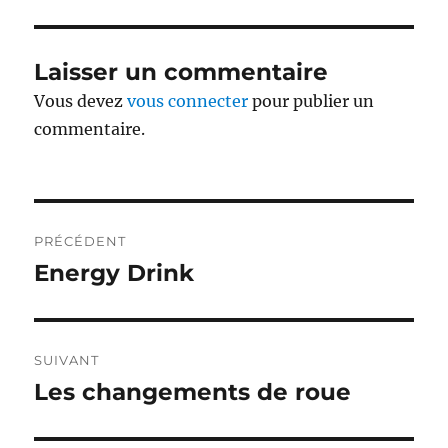
Laisser un commentaire
Vous devez
vous connecter
pour publier un
commentaire.
Navigation
PRÉCÉDENT
de
Energy Drink
Publication
précédente :
l’article
SUIVANT
Les changements de roue
Publication
suivante :