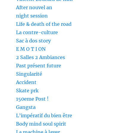
After nouvel an
night session
Life & death of the road
La contre-culture
Sac à dos story
E M O T I ON
2 Salles 2 Ambiances
Past présent future
Singularité
Accident
Skate prk
150eme Post !
Gangsta
L’impératif du bien être
Body mind soul spirit
La machine à laver