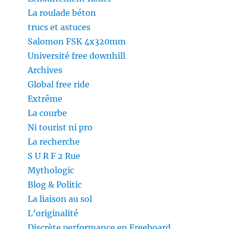
La roulade béton
trucs et astuces
Salomon FSK 4x320mm
Université free downhill
Archives
Global free ride
Extrême
La courbe
Ni tourist ni pro
La recherche
S U R F 2 Rue
Mythologic
Blog & Politic
La liaison au sol
L’originalité
Discrète performance en Freeboard