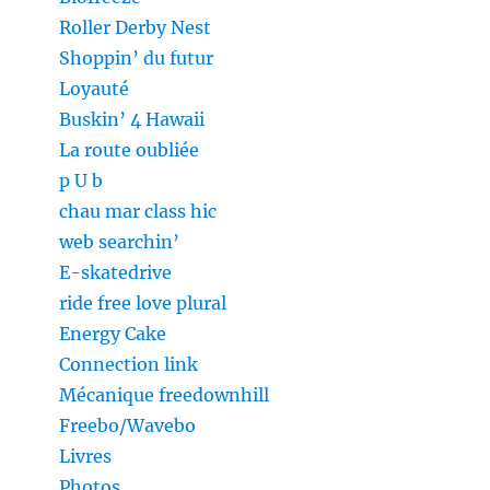
Roller Derby Nest
Shoppin’ du futur
Loyauté
Buskin’ 4 Hawaii
La route oubliée
p U b
chau mar class hic
web searchin’
E-skatedrive
ride free love plural
Energy Cake
Connection link
Mécanique freedownhill
Freebo/Wavebo
Livres
Photos