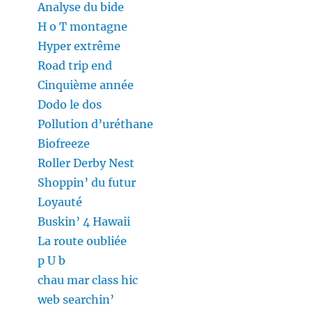
Analyse du bide
H o T montagne
Hyper extrême
Road trip end
Cinquième année
Dodo le dos
Pollution d’uréthane
Biofreeze
Roller Derby Nest
Shoppin’ du futur
Loyauté
Buskin’ 4 Hawaii
La route oubliée
p U b
chau mar class hic
web searchin’