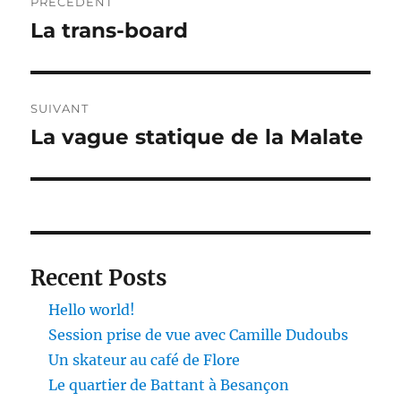
PRÉCÉDENT
de
La trans-board
Publication
précédente :
l’article
SUIVANT
La vague statique de la Malate
Publication
suivante :
Recent Posts
Hello world!
Session prise de vue avec Camille Dudoubs
Un skateur au café de Flore
Le quartier de Battant à Besançon