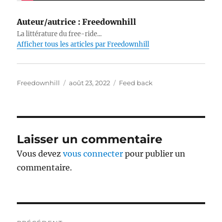
Auteur/autrice :
Freedownhill
La littérature du free-ride...
Afficher tous les articles par Freedownhill
Auteur
Publié
Catégories
Freedownhill
août 23, 2022
Feed back
le
Laisser un commentaire
Vous devez
vous connecter
pour publier un
commentaire.
Navigation