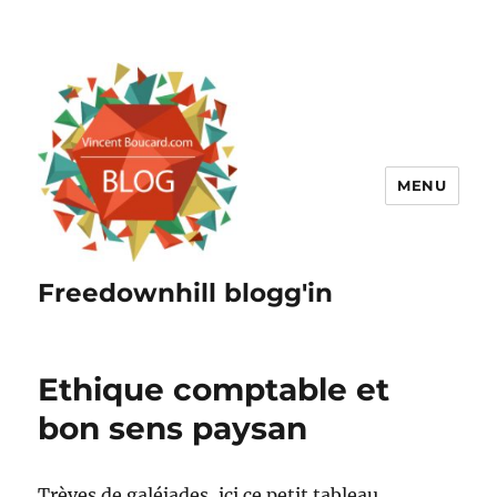
MENU
Freedownhill blogg'in
Ethique comptable et
bon sens paysan
Trèves de galéjades, ici ce petit tableau