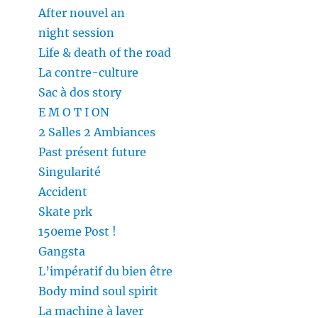
After nouvel an
night session
Life & death of the road
La contre-culture
Sac à dos story
E M O T I ON
2 Salles 2 Ambiances
Past présent future
Singularité
Accident
Skate prk
150eme Post !
Gangsta
L’impératif du bien être
Body mind soul spirit
La machine à laver