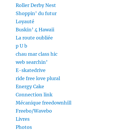
Roller Derby Nest
Shoppin’ du futur
Loyauté
Buskin’ 4 Hawaii
La route oubliée
p U b
chau mar class hic
web searchin’
E-skatedrive
ride free love plural
Energy Cake
Connection link
Mécanique freedownhill
Freebo/Wavebo
Livres
Photos