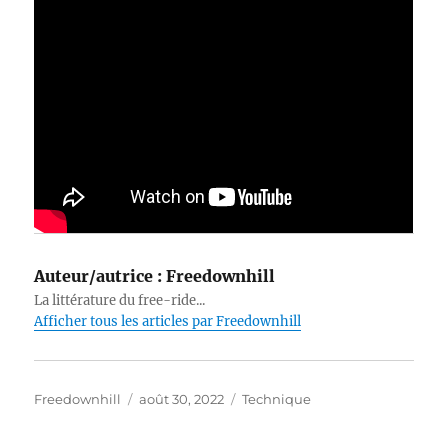
Auteur/autrice :
Freedownhill
La littérature du free-ride...
Afficher tous les articles par Freedownhill
Auteur
Publié
Catégories
Freedownhill
août 30, 2022
Technique
le