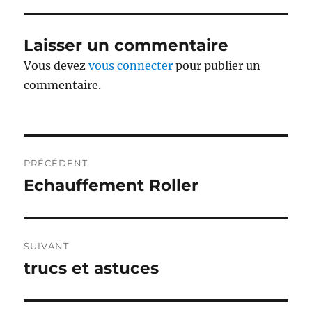
Laisser un commentaire
Vous devez
vous connecter
pour publier un
commentaire.
Navigation
PRÉCÉDENT
de
Echauffement Roller
Publication
précédente :
l’article
SUIVANT
trucs et astuces
Publication
suivante :