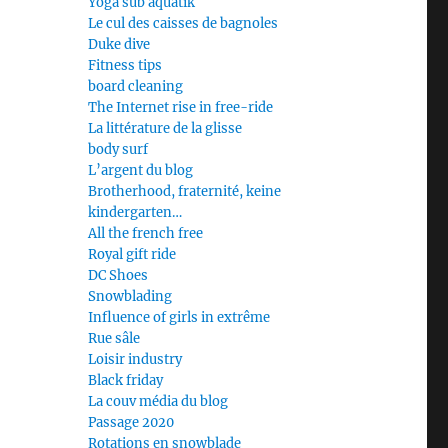
Yoga sub aquatik
Le cul des caisses de bagnoles
Duke dive
Fitness tips
board cleaning
The Internet rise in free-ride
La littérature de la glisse
body surf
L’argent du blog
Brotherhood, fraternité, keine
kindergarten…
All the french free
Royal gift ride
DC Shoes
Snowblading
Influence of girls in extrême
Rue sâle
Loisir industry
Black friday
La couv média du blog
Passage 2020
Rotations en snowblade