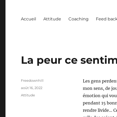
Accueil
Attitude
Coaching
Feed bac
La peur ce senti
Auteur
Freedownhill
Les gens perdent
Publié
août 16, 2022
mon sens, de jou
le
Catégories
Attitude
émotion qui vou
pendant 15 bonne
rendre livide… C