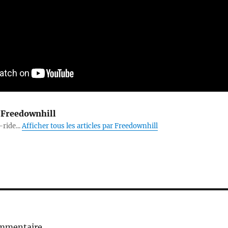
Freedownhill
-ride...
Afficher tous les articles par Freedownhill
ommentaire.