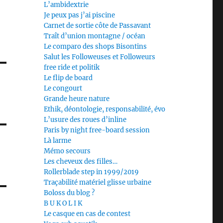
L’ambidextrie
Je peux pas j’ai piscine
Carnet de sortie côte de Passavant
Traît d’union montagne / océan
Le comparo des shops Bisontins
Salut les Followeuses et Followeurs
free ride et politik
Le flip de board
Le congourt
Grande heure nature
Ethik, déontologie, responsabilité, évo
L’usure des roues d’inline
Paris by night free-board session
Là larme
Mémo secours
Les cheveux des filles…
Rollerblade step in 1999/2019
Traçabilité matériel glisse urbaine
Boloss du blog ?
B U K O L I K
Le casque en cas de contest