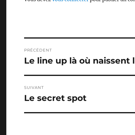
Navigation
PRÉCÉDENT
de
Le line up là où naissent
Publication
précédente :
l’article
SUIVANT
Le secret spot
Publication
suivante :