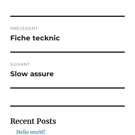
Navigation
PRÉCÉDENT
de
Fiche tecknic
Publication
précédente :
l’article
SUIVANT
Slow assure
Publication
suivante :
Recent Posts
Hello world!