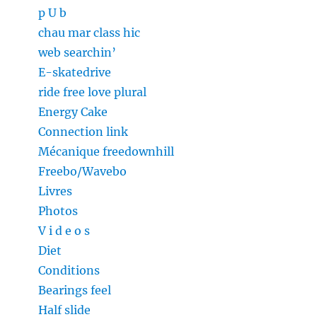
p U b
chau mar class hic
web searchin’
E-skatedrive
ride free love plural
Energy Cake
Connection link
Mécanique freedownhill
Freebo/Wavebo
Livres
Photos
V i d e o s
Diet
Conditions
Bearings feel
Half slide