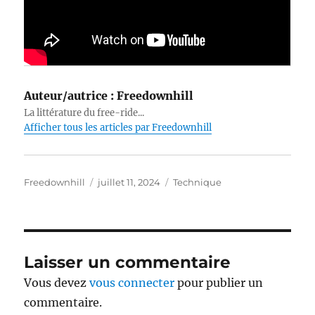
Auteur/autrice :
Freedownhill
La littérature du free-ride...
Afficher tous les articles par Freedownhill
Auteur
Publié
Catégories
Freedownhill
juillet 11, 2024
Technique
le
Laisser un commentaire
Vous devez
vous connecter
pour publier un
commentaire.