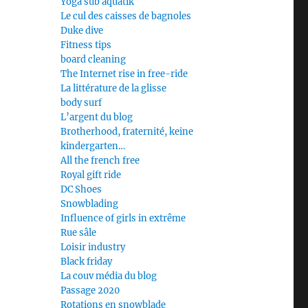
Yoga sub aquatik
Le cul des caisses de bagnoles
Duke dive
Fitness tips
board cleaning
The Internet rise in free-ride
La littérature de la glisse
body surf
L’argent du blog
Brotherhood, fraternité, keine
kindergarten…
All the french free
Royal gift ride
DC Shoes
Snowblading
Influence of girls in extrême
Rue sâle
Loisir industry
Black friday
La couv média du blog
Passage 2020
Rotations en snowblade