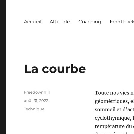
Accueil
Attitude
Coaching
Feed bac
La courbe
Auteur
Freedownhill
Toute nos vies n
Publié
août 31, 2022
géométriques, el
le
Catégories
Technique
sommeil et d’act
cyclothymique, L
température du c