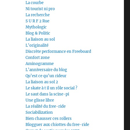
La courbe
Ni tourist ni pro
La recherche
S U R F 2 Rue
Mythologic
Blog & Politic
La liaison au sol
L’originalité
Discrète performance en Freeboard
Confort zone
Aminogramme
L’anniversaire du blog
Qu’est ce qu’un rideur
La liaison au sol 2
Le skate à t il un rôle social ?
Le saut dans la scine-pi
Une glisse libre
La réalité du free-ride
Sociabilization
Bien chausser ces rollers
Blogguer aux chiottes du free-ride