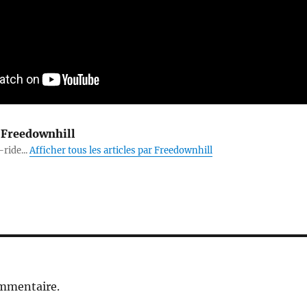
Freedownhill
-ride...
Afficher tous les articles par Freedownhill
ommentaire.