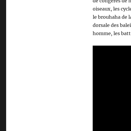
de congères de n
oiseaux, les cycl
le brouhaha de la
dorsale des balei
homme, les bat