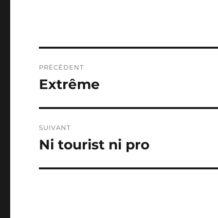
Navigation
PRÉCÉDENT
de
Extrême
Publication
précédente :
l’article
SUIVANT
Ni tourist ni pro
Publication
suivante :