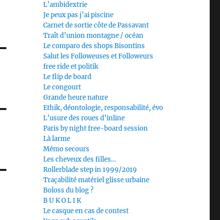
L’ambidextrie
Je peux pas j’ai piscine
Carnet de sortie côte de Passavant
Traît d’union montagne / océan
Le comparo des shops Bisontins
Salut les Followeuses et Followeurs
free ride et politik
Le flip de board
Le congourt
Grande heure nature
Ethik, déontologie, responsabilité, évo
L’usure des roues d’inline
Paris by night free-board session
Là larme
Mémo secours
Les cheveux des filles…
Rollerblade step in 1999/2019
Traçabilité matériel glisse urbaine
Boloss du blog ?
B U K O L I K
Le casque en cas de contest