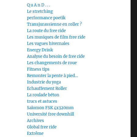
Q u A n D . . .
Le stretching
performance poetik
Transjurassienne en roller ?
La route du free ride
Les musiques de film free ride
Les vagues hivernales
Energy Drink
Analyse du besoin de free ride
Les changements de roue
Fitness tips
Remonter la pente à pied…
Industrie du yoga
Echauffement Roller
La roulade béton
trucs et astuces
Salomon FSK 4x320mm
Université free downhill
Archives
Global free ride
Extrême