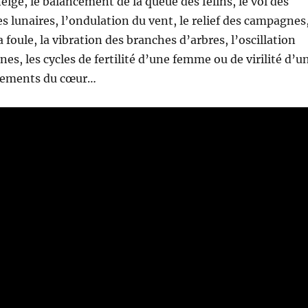
eige, le balancement de la queue des félins, le vol des
es lunaires, l’ondulation du vent, le relief des campagnes
 foule, la vibration des branches d’arbres, l’oscillation
nes, les cycles de fertilité d’une femme ou de virilité d’u
tements du cœur…