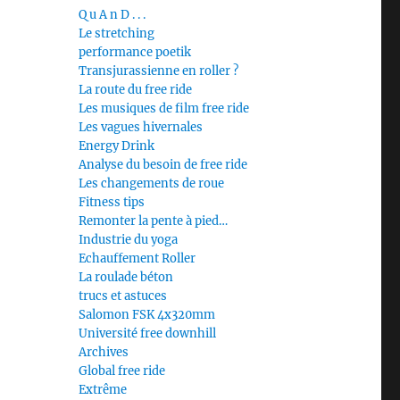
Q u A n D . . .
Le stretching
performance poetik
Transjurassienne en roller ?
La route du free ride
Les musiques de film free ride
Les vagues hivernales
Energy Drink
Analyse du besoin de free ride
Les changements de roue
Fitness tips
Remonter la pente à pied…
Industrie du yoga
Echauffement Roller
La roulade béton
trucs et astuces
Salomon FSK 4x320mm
Université free downhill
Archives
Global free ride
Extrême