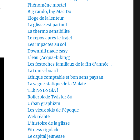
Phénomène mortel
r
Big rando, big Mac Do
s
Eloge de la lenteur
La glisse est partout
La thermo sensibilité
Le repos après le trajet
Les impactes au sol
Downhill made easy
L’eau (Acqua-biking)
Les festoches familiaux de la fin d’année…
La trans-board
Ethique comptable et bon sens paysan
La vague statique de la Malate
TEk No Lo GiA !
Rollerblade Twister 80
Urban graphizm
Les vieux skis de l’époque
Web réalité
L’histoire de la glisse
Fitness rigolade
Le capital jeunesse