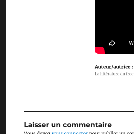
Auteur/autrice :
La littérature du free
Laisser un commentaire
Vous devez
vous connecter
pour publier un c