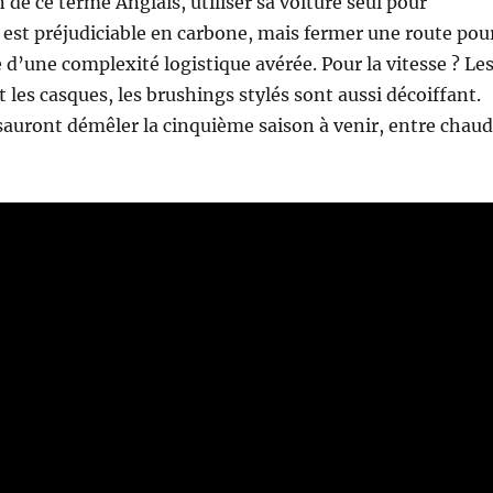
 de ce terme Anglais, utiliser sa voiture seul pour
t est préjudiciable en carbone, mais fermer une route pou
e d’une complexité logistique avérée. Pour la vitesse ? Le
 les casques, les brushings stylés sont aussi décoiffant.
 sauront démêler la cinquième saison à venir, entre chaud