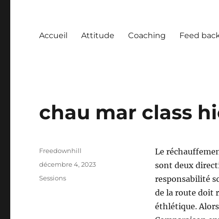
Accueil
Attitude
Coaching
Feed bac
chau mar class hi
Auteur
Freedownhill
Le réchauffement
Publié
décembre 4, 2023
sont deux direc
le
Catégories
Sessions
responsabilité so
de la route doit
éthlétique. Alor