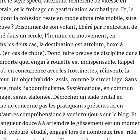
e le style speed, alternant recherche de vitesse en
tale, et le freinage en gesticulation acrobatique. Et, le
 dont la cohésion reste en mode alpha très mobile, sûre.
ve ? Prisonnier de son volant, libéré par l’entretien de
arré dans un cercle, l’homme en mouvement, en
s les deux cas, la destination est atteinte, boxe à
e. (en cas de chute). Donc, faire preuve de discipline dans 
importe quel engin à roulette est indispensable. Rappel
bob en concurrence avec les trottinettes, réinvente la
eur. Un objet hybride, assis, comme la street luge. Sans
lère, mais l’abdominalisme. Systématique, en commun,
nage, serait slalomée. Décrocher un slide brutal en
me ne concerne pas les pratiquants présents ici en
’autres compréhensions à venir toujours sur le blog. Et
e langueur douce à à atteindre le glissement est un mome
hé, préparé, étudié, engagé lors de nombreux free-ride.