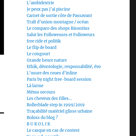
L’ambidextrie
Je peux pas j’ai piscine
Carnet de sortie côte de Passavant
Traît d’union montagne / océan
Le comparo des shops Bisontins
Salut les Followeuses et Followeurs
free ride et politik
Le flip de board
Le congourt
Grande heure nature
Ethik, déontologie, responsabilité, évo
L’usure des roues d’inline
Paris by night free-board session
Là larme
Mémo secours
Les cheveux des filles…
Rollerblade step in 1999/2019
Traçabilité matériel glisse urbaine
Boloss du blog ?
B U K O L I K
Le casque en cas de contest