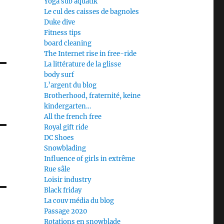
Yoga sub aquatik
Le cul des caisses de bagnoles
Duke dive
Fitness tips
board cleaning
The Internet rise in free-ride
La littérature de la glisse
body surf
L’argent du blog
Brotherhood, fraternité, keine
kindergarten…
All the french free
Royal gift ride
DC Shoes
Snowblading
Influence of girls in extrême
Rue sâle
Loisir industry
Black friday
La couv média du blog
Passage 2020
Rotations en snowblade