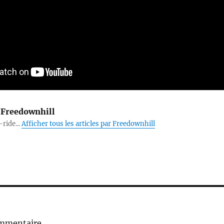
Freedownhill
-ride...
Afficher tous les articles par Freedownhill
ommentaire.