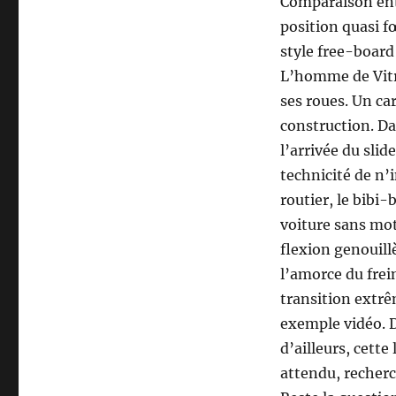
Comparaison entr
position quasi fœ
style free-board
L’homme de Vitru
ses roues. Un c
construction. Dan
l’arrivée du slid
technicité de n’
routier, le bibi-
voiture sans mot
flexion genouil
l’amorce du frei
transition extrê
exemple vidéo. D
d’ailleurs, cett
attendu, recherc