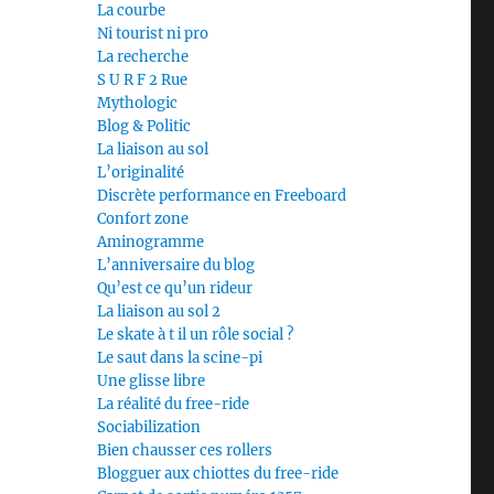
La courbe
Ni tourist ni pro
La recherche
S U R F 2 Rue
Mythologic
Blog & Politic
La liaison au sol
L’originalité
Discrète performance en Freeboard
Confort zone
Aminogramme
L’anniversaire du blog
Qu’est ce qu’un rideur
La liaison au sol 2
Le skate à t il un rôle social ?
Le saut dans la scine-pi
Une glisse libre
La réalité du free-ride
Sociabilization
Bien chausser ces rollers
Blogguer aux chiottes du free-ride