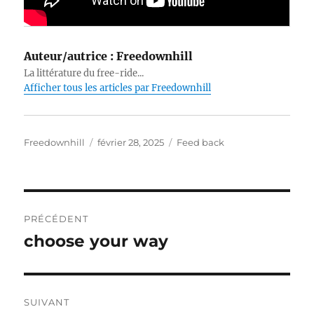
Auteur/autrice :
Freedownhill
La littérature du free-ride...
Afficher tous les articles par Freedownhill
Auteur
Publié
Catégories
Freedownhill
février 28, 2025
Feed back
le
Navigation
PRÉCÉDENT
de
choose your way
Publication
précédente :
l’article
SUIVANT