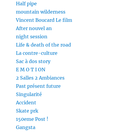
Half pipe
mountain wilderness
Vincent Boucard Le film
After nouvel an
night session
Life & death of the road
La contre-culture
Sac à dos story
E M O T I ON
2 Salles 2 Ambiances
Past présent future
Singularité
Accident
Skate prk
150eme Post !
Gangsta