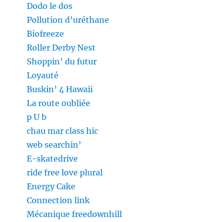
Dodo le dos
Pollution d’uréthane
Biofreeze
Roller Derby Nest
Shoppin’ du futur
Loyauté
Buskin’ 4 Hawaii
La route oubliée
p U b
chau mar class hic
web searchin’
E-skatedrive
ride free love plural
Energy Cake
Connection link
Mécanique freedownhill