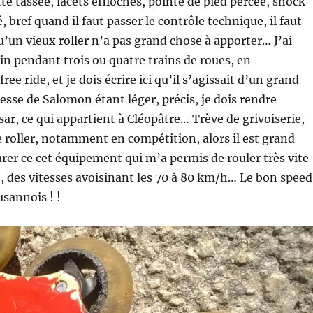
te tassée, lacets éfilochés, pointe de pied percée, shock
 bref quand il faut passer le contrôle technique, il faut
’un vieux roller n’a pas grand chose à apporter… J’ai
tin pendant trois ou quatre trains de roues, en
ree ride, et je dois écrire ici qu’il s’agissait d’un grand
tesse de Salomon étant léger, précis, je dois rendre
sar, ce qui appartient à Cléopâtre… Trève de grivoiserie,
ce roller, notamment en compétition, alors il est grand
rer ce cet équipement qui m’a permis de rouler très vite
, des vitesses avoisinant les 70 à 80 km/h… Le bon speed
usannois ! !