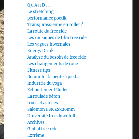
Q u A n D . . .
Le stretching
performance poetik
Transjurassienne en roller ?
La route du free ride
Les musiques de film free ride
Les vagues hivernales
Energy Drink
Analyse du besoin de free ride
Les changements de roue
Fitness tips
Remonter la pente à pied…
Industrie du yoga
Echauffement Roller
La roulade béton
trucs et astuces
Salomon FSK 4x320mm
Université free downhill
Archives
Global free ride
Extrême