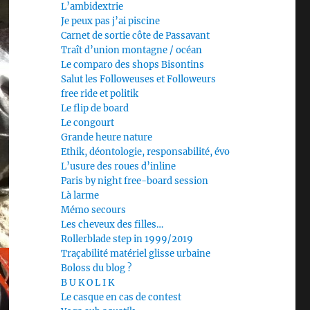
L’ambidextrie
Je peux pas j’ai piscine
Carnet de sortie côte de Passavant
Traît d’union montagne / océan
Le comparo des shops Bisontins
Salut les Followeuses et Followeurs
free ride et politik
Le flip de board
Le congourt
Grande heure nature
Ethik, déontologie, responsabilité, évo
L’usure des roues d’inline
Paris by night free-board session
Là larme
Mémo secours
Les cheveux des filles…
Rollerblade step in 1999/2019
Traçabilité matériel glisse urbaine
Boloss du blog ?
B U K O L I K
Le casque en cas de contest