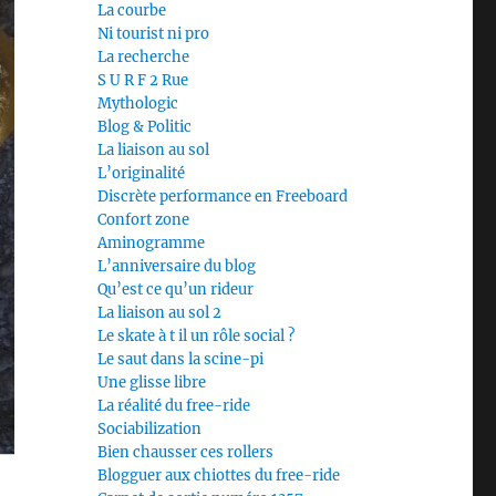
La courbe
Ni tourist ni pro
La recherche
S U R F 2 Rue
Mythologic
Blog & Politic
La liaison au sol
L’originalité
Discrète performance en Freeboard
Confort zone
Aminogramme
L’anniversaire du blog
Qu’est ce qu’un rideur
La liaison au sol 2
Le skate à t il un rôle social ?
Le saut dans la scine-pi
Une glisse libre
La réalité du free-ride
Sociabilization
Bien chausser ces rollers
Blogguer aux chiottes du free-ride