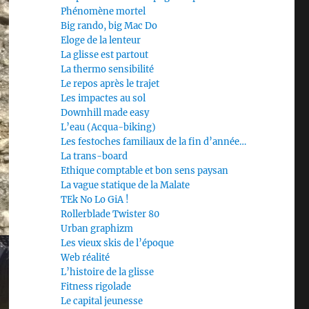
Phénomène mortel
Big rando, big Mac Do
Eloge de la lenteur
La glisse est partout
La thermo sensibilité
Le repos après le trajet
Les impactes au sol
Downhill made easy
L’eau (Acqua-biking)
Les festoches familiaux de la fin d’année…
La trans-board
Ethique comptable et bon sens paysan
La vague statique de la Malate
TEk No Lo GiA !
Rollerblade Twister 80
Urban graphizm
Les vieux skis de l’époque
Web réalité
L’histoire de la glisse
Fitness rigolade
Le capital jeunesse