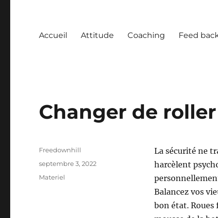
Accueil
Attitude
Coaching
Feed bac
Changer de roller
Auteur
Freedownhill
La sécurité ne t
Publié
septembre 3, 2022
harcèlent psych
le
Catégories
Materiel
personnellement,
Balancez vos vieu
bon état. Roues 