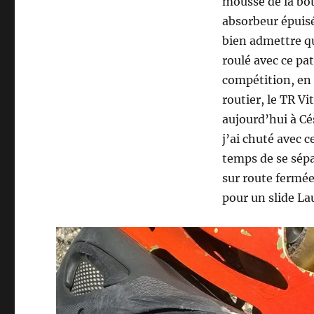
mousse de la bot
absorbeur épuisé,
bien admettre qu
roulé avec ce pa
compétition, en f
routier, le TR Vi
aujourd’hui à Cé
j’ai chuté avec 
temps de se sépa
sur route fermée
pour un slide La