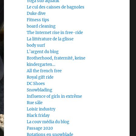
Yoga sub aquatik
Le cul des caisses de bagnoles
Duke dive
Fitness tips
board cleaning
The Internet rise in free-ride
La littérature de la glisse
body surf
L’argent du blog
Brotherhood, fraternité, keine
kindergarten…
All the french free
Royal gift ride
DC Shoes
Snowblading
Influence of girls in extrême
Rue sâle
Loisir industry
Black friday
La couv média du blog
Passage 2020
Rotations en snowblade