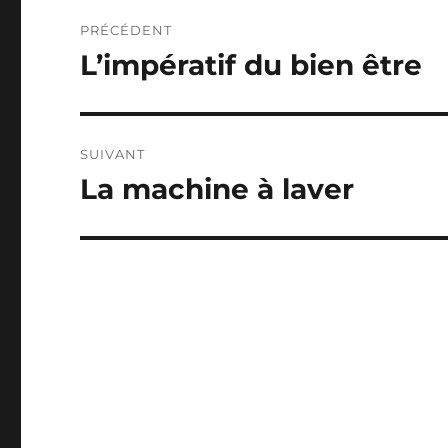
Navigation
PRÉCÉDENT
de
L’impératif du bien être
Publication
précédente :
l’article
SUIVANT
La machine à laver
Publication
suivante :