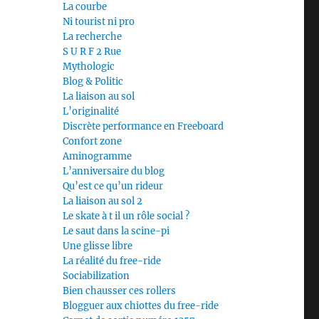
La courbe
Ni tourist ni pro
La recherche
S U R F 2 Rue
Mythologic
Blog & Politic
La liaison au sol
L’originalité
Discrète performance en Freeboard
Confort zone
Aminogramme
L’anniversaire du blog
Qu’est ce qu’un rideur
La liaison au sol 2
Le skate à t il un rôle social ?
Le saut dans la scine-pi
Une glisse libre
La réalité du free-ride
Sociabilization
Bien chausser ces rollers
Blogguer aux chiottes du free-ride