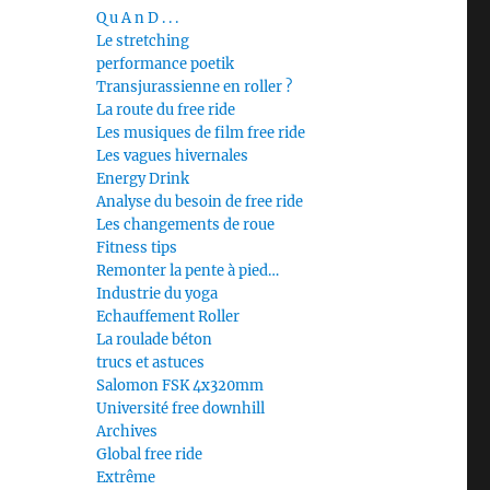
Q u A n D . . .
Le stretching
performance poetik
Transjurassienne en roller ?
La route du free ride
Les musiques de film free ride
Les vagues hivernales
Energy Drink
Analyse du besoin de free ride
Les changements de roue
Fitness tips
Remonter la pente à pied…
Industrie du yoga
Echauffement Roller
La roulade béton
trucs et astuces
Salomon FSK 4x320mm
Université free downhill
Archives
Global free ride
Extrême