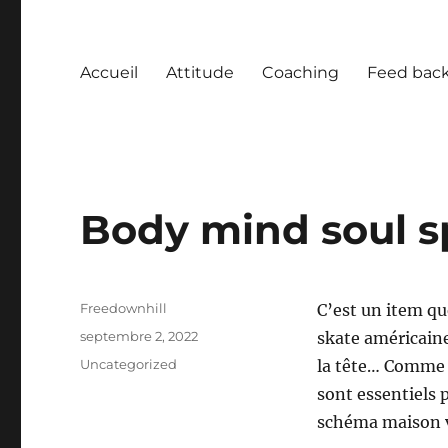
Accueil
Attitude
Coaching
Feed bac
Body mind soul sp
Auteur
Freedownhill
C’est un item qu
Publié
septembre 2, 2022
skate américaine,
le
Catégories
Uncategorized
la tête… Comme i
sont essentiels p
schéma maison v