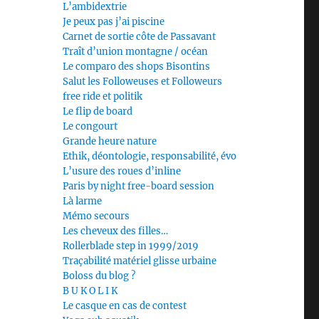
L’ambidextrie
Je peux pas j’ai piscine
Carnet de sortie côte de Passavant
Traît d’union montagne / océan
Le comparo des shops Bisontins
Salut les Followeuses et Followeurs
free ride et politik
Le flip de board
Le congourt
Grande heure nature
Ethik, déontologie, responsabilité, évo
L’usure des roues d’inline
Paris by night free-board session
Là larme
Mémo secours
Les cheveux des filles…
Rollerblade step in 1999/2019
Traçabilité matériel glisse urbaine
Boloss du blog ?
B U K O L I K
Le casque en cas de contest