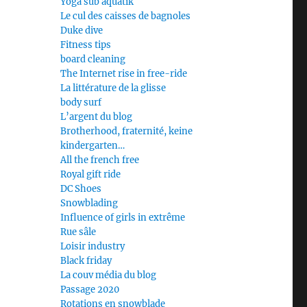
Yoga sub aquatik
Le cul des caisses de bagnoles
Duke dive
Fitness tips
board cleaning
The Internet rise in free-ride
La littérature de la glisse
body surf
L’argent du blog
Brotherhood, fraternité, keine
kindergarten…
All the french free
Royal gift ride
DC Shoes
Snowblading
Influence of girls in extrême
Rue sâle
Loisir industry
Black friday
La couv média du blog
Passage 2020
Rotations en snowblade