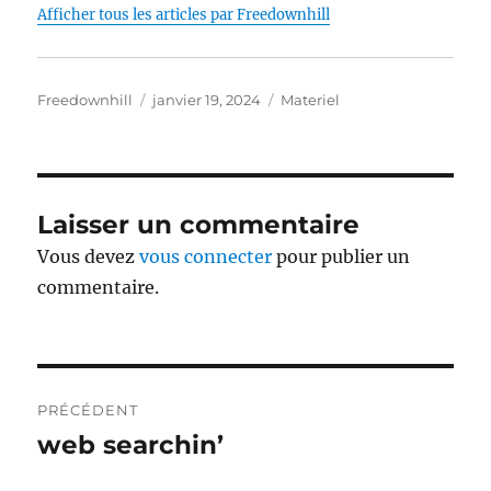
Afficher tous les articles par Freedownhill
Auteur
Publié
Catégories
Freedownhill
janvier 19, 2024
Materiel
le
Laisser un commentaire
Vous devez
vous connecter
pour publier un
commentaire.
Navigation
PRÉCÉDENT
de
web searchin’
Publication
précédente :
l’article