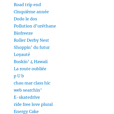
Road trip end
Cinquième année
Dodo le dos
Pollution d’uréthane
Biofreeze
Roller Derby Nest
Shoppin’ du futur
Loyauté
Buskin’ 4 Hawaii
La route oubliée
p U b
chau mar class hic
web searchin’
E-skatedrive
ride free love plural
Energy Cake