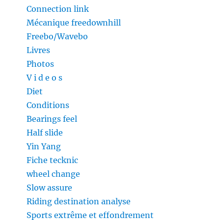
Connection link
Mécanique freedownhill
Freebo/Wavebo
Livres
Photos
V i d e o s
Diet
Conditions
Bearings feel
Half slide
Yin Yang
Fiche tecknic
wheel change
Slow assure
Riding destination analyse
Sports extrême et effondrement